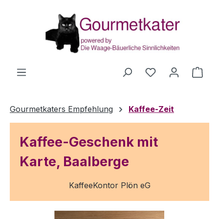
Zum Hauptinhalt springen
Du hast 0 Produ
Ware
Gourmetkaters Empfehlung
Kaffee-Zeit
Kaffee-Geschenk mit
Karte, Baalberge
KaffeeKontor Plön eG
Bildergalerie überspringen