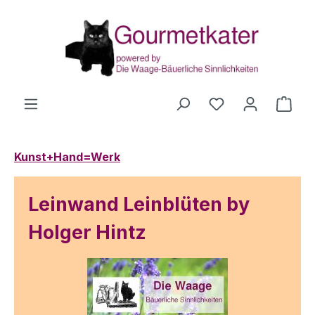
Zum Hauptinhalt springen
Du hast 0 Produ
Ware
Kunst+Hand=Werk
Leinwand Leinblüten by
Holger Hintz