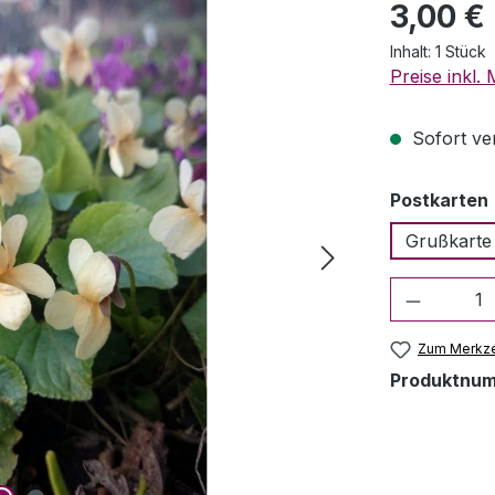
Regulärer Pr
3,00 €
Inhalt:
1 Stück
Preise inkl.
Sofort ver
Postkarten
Grußkarte
Produkt 
Zum Merkze
Produktnu