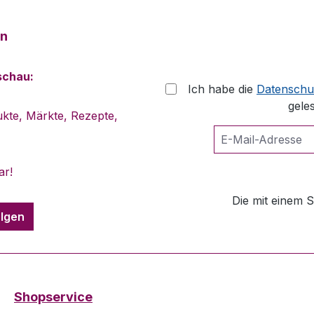
en
schau:
Ich habe die
Datenschu
gele
kte, Märkte, Rezepte,
ar!
Die mit einem S
olgen
Shopservice