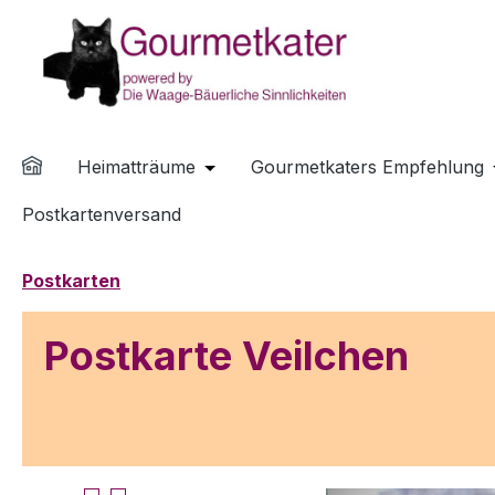
m Hauptinhalt springen
Zur Suche springen
Zur Hauptnavigation springen
Heimatträume
Gourmetkaters Empfehlung
Öffne oder Schließe das Dropdown
Postkartenversand
Postkarten
Postkarte Veilchen
Bildergalerie überspringen