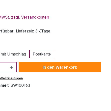
eis:
 MwSt. zzgl. Versandkosten
fügbar, Lieferzeit: 3-6Tage
auswählen
 mit Umschlag
Postkarte
Anzahl: Gib den gewünschten Wert ein 
In den Warenkorb
ttel hinzufügen
mmer:
SW10016.1