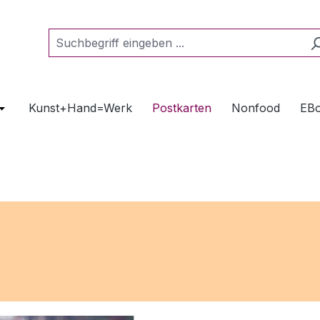
Kunst+Hand=Werk
Postkarten
Nonfood
EBo
 der Kategorie Heimatträume
Öffne oder Schließe das Dropdown der Kategorie Gourmet