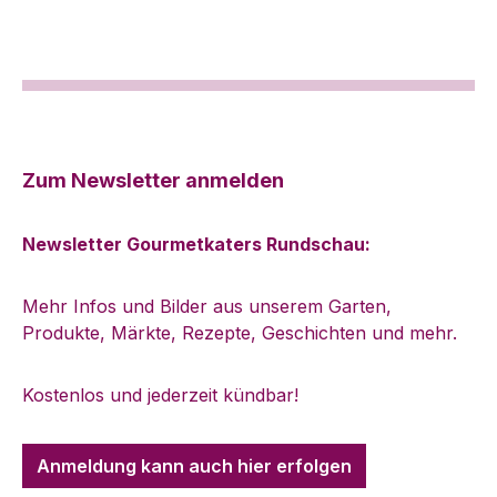
Karte soll! Dann versenden wir das Paket
mit Ihrem persönlichen Gruß für Sie an
einen geliebten Menschen! (Abweichende
Lieferadresse angeben nicht vergessen!)
(nur deutsche Schriftzeichen möglich)
Zum Newsletter anmelden
Newsletter Gourmetkaters Rundschau:
Mehr Infos und Bilder aus unserem Garten,
Produkte, Märkte, Rezepte, Geschichten und mehr.
Kostenlos und jederzeit kündbar!
Anmeldung kann auch hier erfolgen