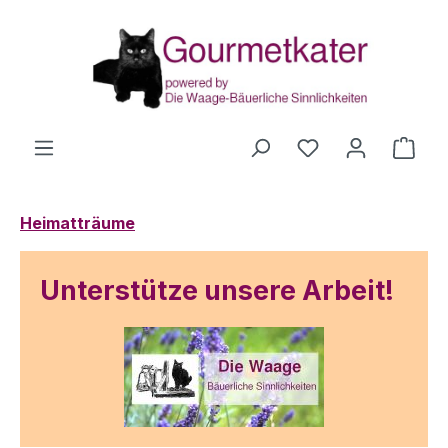
Zum Hauptinhalt springen
Du hast 0 Produ
Ware
Heimatträume
Unterstütze unsere Arbeit!